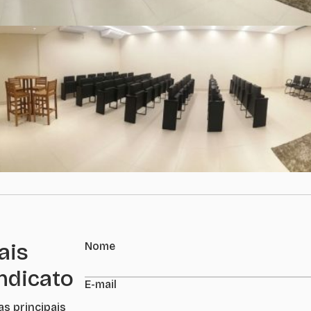
ais
Nome
indicato
E-mail
as principais