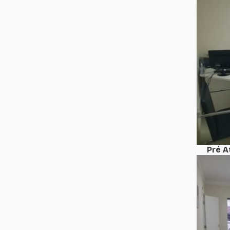
Pré A