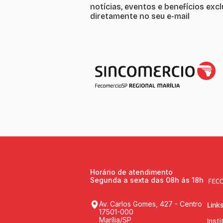
notícias, eventos e benefícios exc
diretamente no seu e-mail
Horário de atendimento
Segunda a sexta das 08h ás 18h
Av. Carlos Gomes, 427 - Centro
Link
17501-000
Marília/SP
Insti