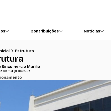
ços
Contribuições
Notícias
nicial
Estrutura
rutura
r
Sincomercio Marília
25 de março de 2026
cionamento