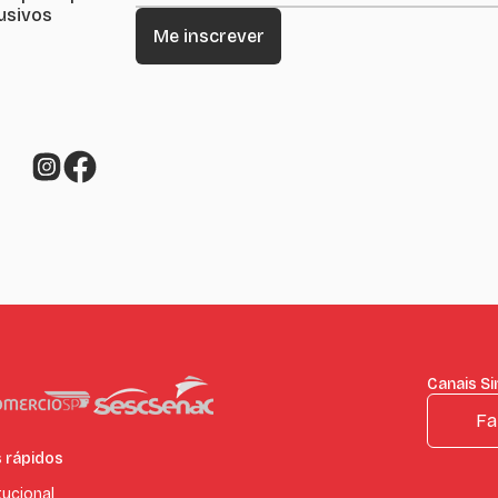
lusivos
Canais Si
Fa
s rápidos
tucional