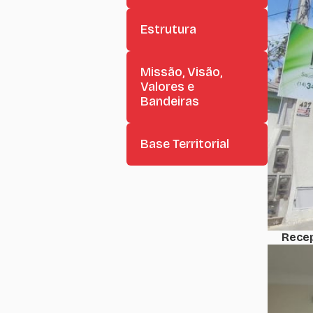
Estrutura
Missão, Visão,
Valores e
Bandeiras
Base Territorial
Rece