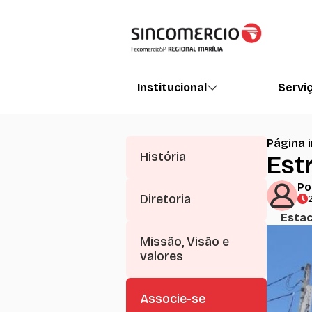
Institucional
Servi
Página i
História
Est
Po
Diretoria
Esta
Missão, Visão e
valores
Associe-se