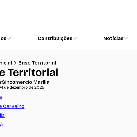
ços
Contribuições
Notícias
nicial
Base Territorial
 Territorial
r
Sincomercio Marília
04 de dezembro de 2025
a
e Carvalho
dia
ã