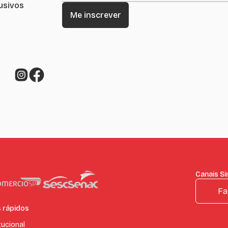
lusivos
Canais Si
Fa
s rápidos
tucional