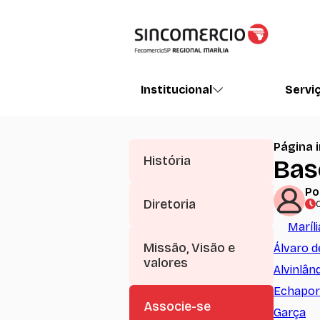
Institucional
Servi
Página i
História
Base
Po
Diretoria
Maríli
Missão, Visão e
Álvaro d
valores
Alvinlân
Echapor
Associe-se
Garça