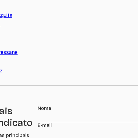
squita
o
ressane
z
ais
Nome
indicato
E-mail
as principais