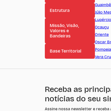
Guaimbê
Estrutura
Júlio Me
Lupérci
Missão, Visão,
Ocauçu
Valores e
Oriente
Bandeiras
Oscar B
Pompeia
Base Territorial
Vera Cru
Receba as princip
notícias do seu s
Assine nossa newsletter e receba 