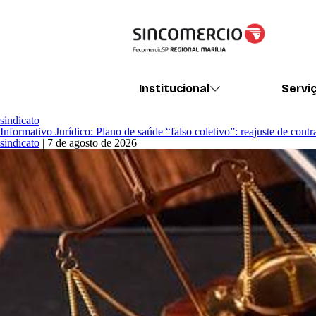
Institucional
Servi
sindicato
Informativo Jurídico: Plano de saúde “falso coletivo”: reajuste de con
sindicato
|
7 de agosto de 2026