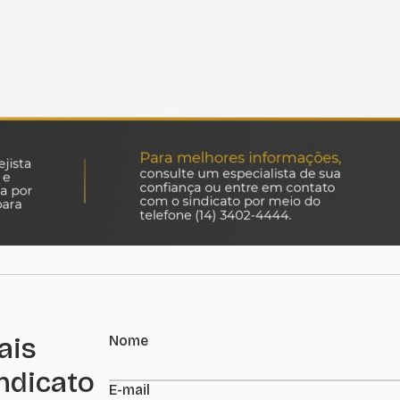
ais
Nome
indicato
E-mail