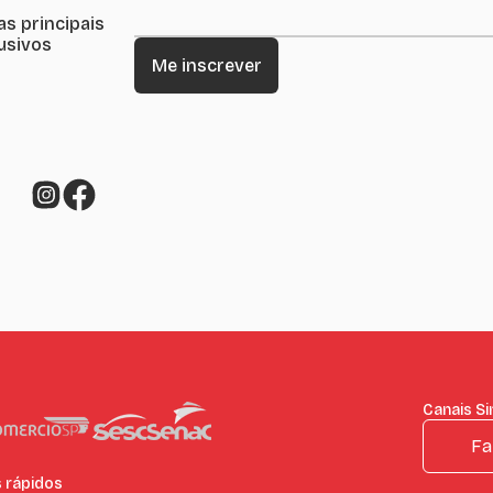
as principais
lusivos
Canais Si
Fa
s rápidos