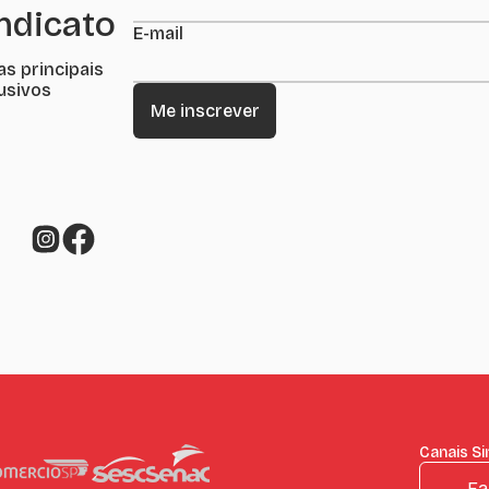
indicato
E-mail
as principais
lusivos
Canais Si
Fa