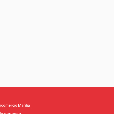
ncomercio Marília
le conosco