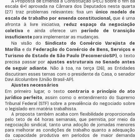
A Proposta de Emenda à Constituição (PEC) sobre o fim da
escala 6×1 aprovada na Câmara dos Deputados nesta quarta
(27) traz problemas relevantes: fixa um
único modelo de
escala de trabalho por emenda constitucional,
que é uma
afronta à livre iniciativa,
reduz espaço da negociação
coletiva
e ainda oferece um
período de transição
insuficiente
para implementar as mudanças.
Na visão do
Sindicato do Comércio Varejista de
Marília
e da
Federação do Comércio de Bens, Serviços e
Turismo do Estado de São Paulo (FecomercioSP)
, o texto
precisa passar por
ajustes estruturais no Senado antes
de seguir adiante
. Não à toa, na terça (26), as Entidades
discutiram esses temas com o presidente da Casa, o senador
Davi Alcolumbre (União Brasil-AP).
Ajustes necessários
Em primeiro lugar, o texto
contraria o princípio do ato
jurídico perfeito
, assim como o entendimento do Supremo
Tribunal Federal (STF) sobre a prevalência do negociado sobre
o legislado em matéria trabalhista.
A proposta também acaba com flexibilidade proporcionada
pelo teto de 44 horas semanais, que permitia, por meio da
negociação sindical, tanto uma adoção de jornadas menores
para melhorar as condições de trabalho quanto a adequação
da capacidade produtiva em períodos de maior demanda