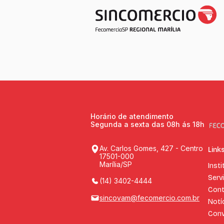
Horário de atendimento
Segunda a sexta das 08h ás 18h
Av. Carlos Gomes, 427 - Centro
Link
17501-000
Marília/SP
Insti
Serv
(14) 3402-4444
Cont
sincovam@fecomercio.com.br
Notí
Conv