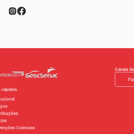
Canais Si
Fa
s rápidos
tucional
iços
ribuições
cias
enções Coletivas